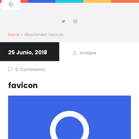
ALBERTO ARAQUE
Home
Attachment: favicon
25 Junio, 2018
araque
0
Comments
favicon